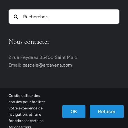
Rechercher:
Nous contacter
2 rue Feydeau 35400 Saint Malo
Email:
pascale@ardavena.com
Ce site utiliser des
cookies pour faciliter
votre expérience de
©Ardavena, conception
Atelier Belle Lurette
OK
Refuser
navigation, et faire
fonctionner certains
Facebook
Email
Instagram
services tiers.