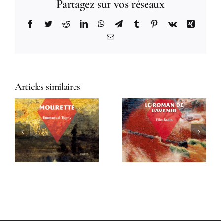
Partagez sur vos réseaux
Facebook
Twitter
Reddit
LinkedIn
WhatsApp
Telegram
Tumblr
Pinterest
Vk
Xing
Email
Articles similaires
Le Roman de
Le Termite
l’avenir