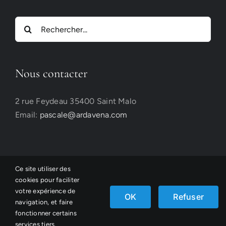
Rechercher:
Nous contacter
2 rue Feydeau 35400 Saint Malo
Email:
pascale@ardavena.com
Ce site utiliser des
cookies pour faciliter
votre expérience de
©Ardavena, conception
Atelier Belle Lurette
OK
Refuser
navigation, et faire
fonctionner certains
Facebook
Email
Instagram
services tiers.