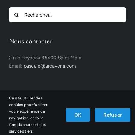
Rechercher:
Nous contacter
2 rue Feydeau 35400 Saint Malo
Email:
pascale@ardavena.com
Ce site utiliser des
cookies pour faciliter
votre expérience de
©Ardavena, conception
Atelier Belle Lurette
OK
Refuser
navigation, et faire
fonctionner certains
Facebook
Email
Instagram
services tiers.