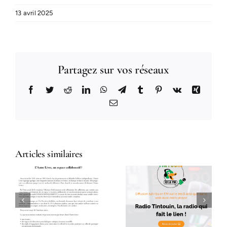
13 avril 2025
Partagez sur vos réseaux
Facebook
Twitter
Reddit
LinkedIn
WhatsApp
Telegram
Tumblr
Pinterest
Vk
Xing
Email
Articles similaires
Ardavena sur
Rose Chair
u
Radio
sur Radio
e
Tintouin
Libertaire