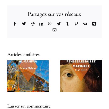
Partagez sur vos réseaux
Facebook
Twitter
Reddit
LinkedIn
WhatsApp
Telegram
Tumblr
Pinterest
Vk
Xing
Email
Articles similaires
Pensées, essais
Pour être
et maximes I
socialiste
Laisser un commentaire