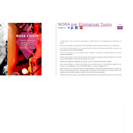
’ « affaire Nora »
vue par Tugny