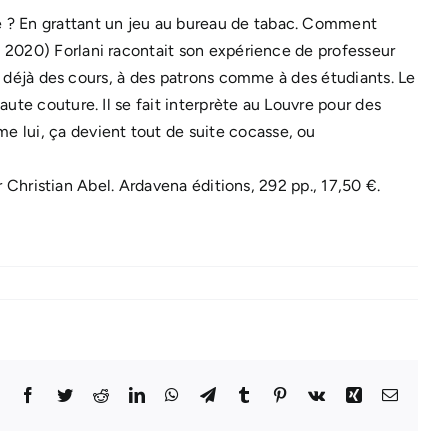
e ? En grattant un jeu au bureau de tabac. Comment
 2020) Forlani racontait son expérience de professeur
ne déjà des cours, à des patrons comme à des étudiants. Le
ute couture. Il se fait interprète au Louvre pour des
e lui, ça devient tout de suite cocasse, ou
par Christian Abel. Ardavena éditions, 292 pp., 17,50 €.
Facebook
Twitter
Reddit
LinkedIn
WhatsApp
Telegram
Tumblr
Pinterest
Vk
Xing
Email