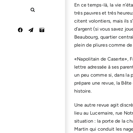
En ce temps-là, la vie n’éta
très pauvres et très heure
citent volontiers, mais ils 
d’argent (si vous savez jo
Facebook
Email
Instagram
Beaubourg, quartier central
plein de pliures comme de 
«Napolitain de Caserte», F
lettre adressée à ses parent
un peu comme si, dans la par
prépare une revue, la Bête 
histoire.
Une autre revue agit disc
lieu au Lucernaire, rue No
situation : la porte de la 
Martin qui conduit les nage