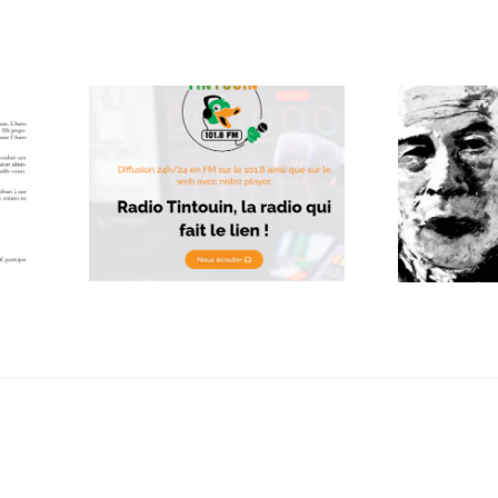
 Radio
Rose Chair sur
L
n
Radio Libertaire