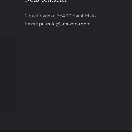
2 rue Feydeau 35400 Saint Malo
Email:
pascale@ardavena.com
té
lus
s