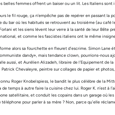
 belles femmes offrent un baiser ou un lit. Les Italiens sont
urs le fil rouge, ça n’empêche pas de repérer en passant la 
du bar où les habitués se retrouvent au troisième (au café 
Forlani et les siens lèvent leur verre à la santé de leur Bête p
national, et comme les fascistes italiens ont le même insigne
forme alors sa fourchette en fleuret d’escrime. Simon Lane ét
communiste dandy», mais tendance clown, pourrions-nous ajout
lle aussi, et Aurélien Alizadeh, libraire de l’Equipement de l
 Patrick Chevaleyre, peintre sur collages de papier et photos, 
onnu Roger Knobelspiess, le bandit le plus célèbre de la Mitter
 de temps à autre faire la cuisine chez lui. Roger K. n’est à l’a
ne satellitaire, et conduit les copains dans un garage où le
le téléphone pour parler à sa mère ? Non, parce qu’elle réclame