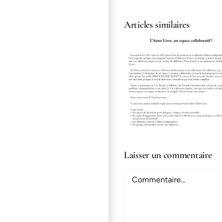
Articles similaires
Démission collective
Ardavena sur
du CA de l’Autre
Tintoui
Livre
Laisser un commentaire
Commentaire