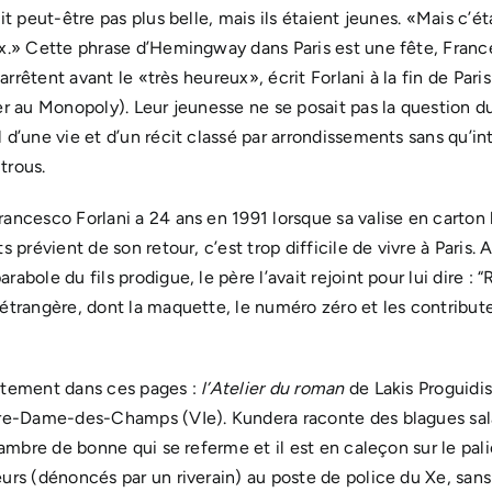
it peut-être pas plus belle, mais ils étaient jeunes. «Mais c’ét
ux.» Cette phrase d’Hemingway dans Paris est une fête, France
s’arrêtent avant le «très heureux», écrit Forlani à la fin de Par
uer au Monopoly). Leur jeunesse ne se posait pas la question 
 d’une vie et d’un récit classé par arrondissements sans qu’in
trous.
rancesco Forlani a 24 ans en 1991 lorsque sa valise en carton 
s prévient de son retour, c’est trop difficile de vivre à Paris. 
abole du fils prodigue, le père l’avait rejoint pour lui dire : “R
étrangère, dont la maquette, le numéro zéro et les contribute
rètement dans ces pages :
l’Atelier du roman
de Lakis Proguidis
tre-Dame-des-Champs (VIe). Kundera raconte des blagues sala
chambre de bonne qui se referme et il est en caleçon sur le pali
urs (dénoncés par un riverain) au poste de police du Xe, sans p