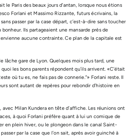
ait le Paris des beaux jours d’antan, lorsque nous étions
sco Forlani et Massimo Rizzante, futurs écrivains, la
is sans passer par la case départ, c’est-à-dire sans toucher
du bonheur. Ils partageaient une mansarde près de
tervienne aucune contrainte. Ce plan de la capitale est
le lâche gare de Lyon. Quelques mois plus tard, une
A quoi les bons parents répondent qu’ils arrivent. «C’était
este où tu es, ne fais pas de connerie.”» Forlani reste. Il
urs sont autant de repères pour rebondir d’histoire en
, avec Milan Kundera en tête d’affiche. Les réunions ont
ces, à quoi Forlani préfère quant à lui un comique de
er en plein hiver, ou le plongeon dans le canal Saint-
asser par la case que l’on sait, après avoir guinché à