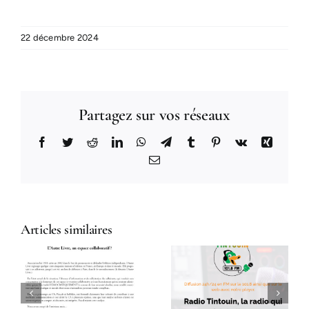
22 décembre 2024
Partagez sur vos réseaux
Facebook
Twitter
Reddit
LinkedIn
WhatsApp
Telegram
Tumblr
Pinterest
Vk
Xing
Email
Articles similaires
Ardavena sur
Rose Chair
u
Radio
sur Radio
e