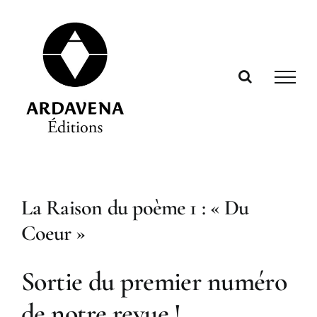
Passer
au
contenu
La Raison du poème 1 : « Du
Coeur »
Sortie du premier numéro
de notre revue !