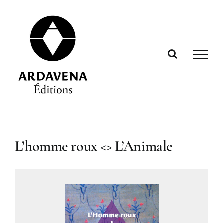
Passer
au
contenu
L’homme roux <> L’Animale