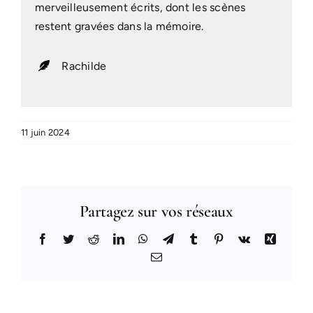
merveilleusement écrits, dont les scènes
restent gravées dans la mémoire.
Rachilde
11 juin 2024
Partagez sur vos réseaux
Facebook
Twitter
Reddit
LinkedIn
WhatsApp
Telegram
Tumblr
Pinterest
Vk
Xing
Email