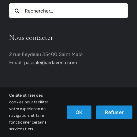
Rechercher:
Nous contacter
2 rue Feydeau 35400 Saint Malo
Email:
pascale@ardavena.com
Ce site utiliser des
cookies pour faciliter
votre expérience de
©Ardavena, conception
Atelier Belle Lurette
OK
Refuser
navigation, et faire
fonctionner certains
Facebook
Email
Instagram
services tiers.